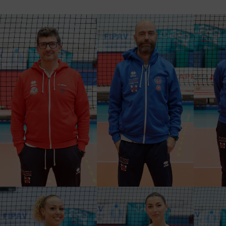
ANDRE LOI
LEONARDO PORCU
ELEN
PRIMO ALLENATORE
SECONDO ALLENATORE
TE