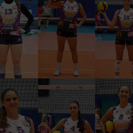
ANGELICA
IZIA ANELLO
ERIKA CIAVA
CENGHIALTA
CENTRALE
OPPOST
CENTRALE
ULIA SERRA
SOFIA SORO
MAIA CASS
LEGGIATRICE
CENTRALE
SCHIACCIAT