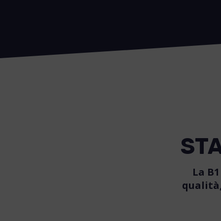
ST
La B1
qualità