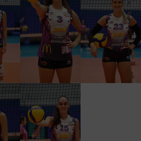
TTINI
ILARIA ANELLO
ALICE TESANOVIC
O
SCHIACCIATRICE
SCHIACCIATRICE
INA
SILVIA SERRA
RICE
CENTRALE