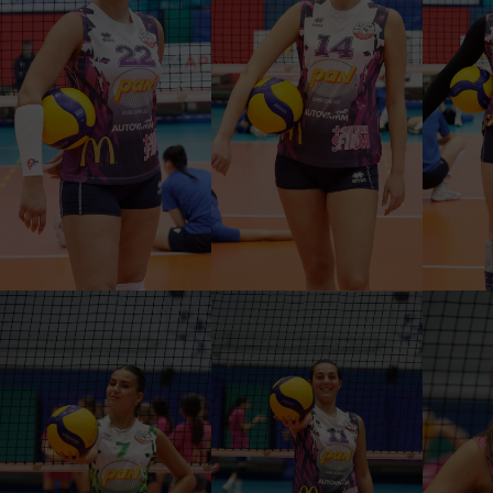
SHERILYN BASHORUN
CAMILLA CAPRA
LET
CENTRALE
CENTRALE
HEMMA VINCI
MARIA LUCIA SCHIRRU
GI
LIBERO
SCHIACCIATRICE
PAL