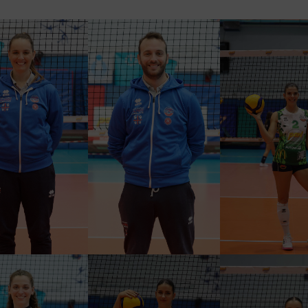
FRANCESCO
A GARGIULO
SARA OR
GARGIULO
AM MANAGER
LIBERO
FISIOTERAPISTA