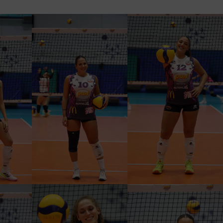
RO
GAIA GULINO
MATILDE BOSO
PALLEGGIATRICE
SCHIACCIATRICE